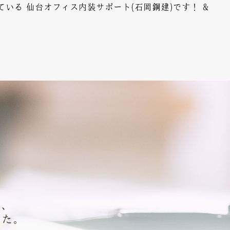
る 仙台オフィス内装サポート(石岡鋼建)です！ &
に、
きた。