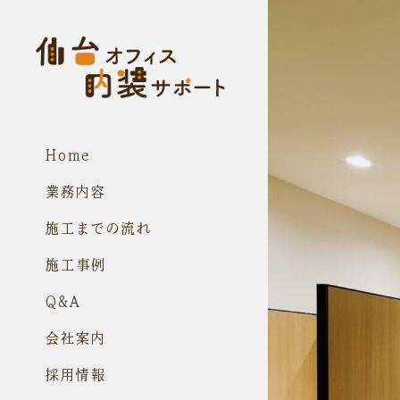
コ
ン
テ
ン
ツ
に
ス
キ
ッ
プ
Home
業務内容
施工までの流れ
施工事例
Q&A
会社案内
採用情報