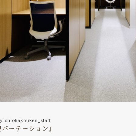
y
ishiokakouken_staff
型パーテーション』