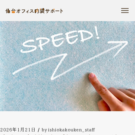
コ
ン
テ
ン
ツ
に
ス
キ
ッ
プ
2026年1月21日
by
ishiokakouken_staff