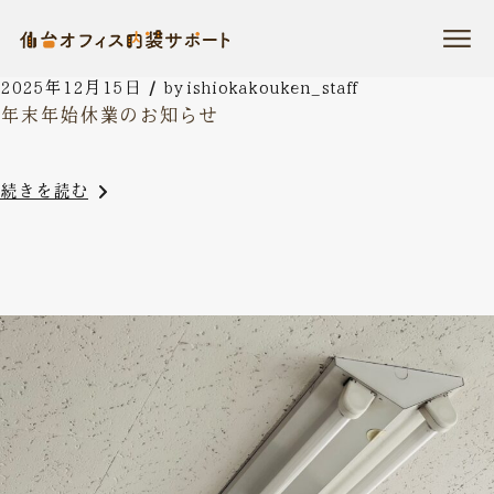
コ
ン
テ
ン
ツ
2025年12月15日
by
ishiokakouken_staff
に
年末年始休業のお知らせ
ス
キ
ッ
プ
続きを読む