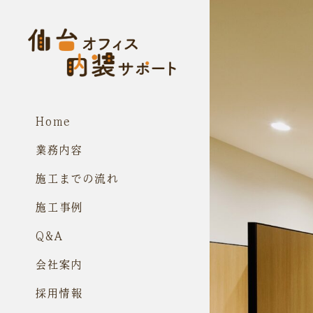
コ
ン
テ
ン
ツ
に
ス
キ
ッ
プ
Home
業務内容
施工までの流れ
施工事例
Q&A
会社案内
採用情報