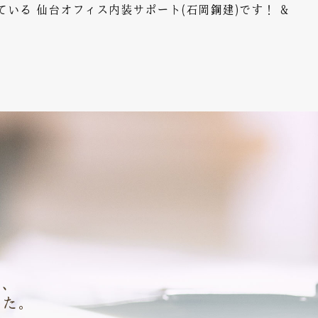
る 仙台オフィス内装サポート(石岡鋼建)です！ &
に、
きた。