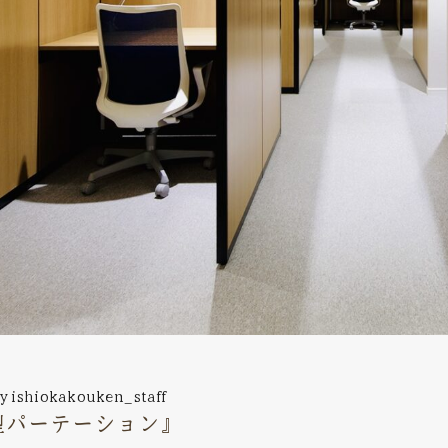
y
ishiokakouken_staff
型パーテーション』