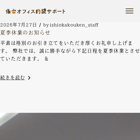
コ
ン
テ
ン
ツ
2026年7月27日
by
ishiokakouken_staff
に
夏季休業のお知らせ
ス
キ
平素は格別のお引き立てをいただき厚くお礼申し上げま
ッ
プ
す。 弊社では、誠に勝手ながら下記日程を夏季休業とさせ
ていただきます。 &
続きを読む